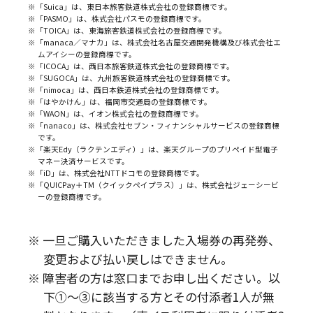
※「Suica」は、東日本旅客鉄道株式会社の登録商標です。
※「PASMO」は、株式会社パスモの登録商標です。
※「TOICA」は、東海旅客鉄道株式会社の登録商標です。
※「manaca／マナカ」は、株式会社名古屋交通開発機構及び株式会社エ
ムアイシーの登録商標です。
※「ICOCA」は、西日本旅客鉄道株式会社の登録商標です。
※「SUGOCA」は、九州旅客鉄道株式会社の登録商標です。
※「nimoca」は、西日本鉄道株式会社の登録商標です。
※「はやかけん」は、福岡市交通局の登録商標です。
※「WAON」は、イオン株式会社の登録商標です。
※「nanaco」は、株式会社セブン・フィナンシャルサービスの登録商標
です。
※「楽天Edy（ラクテンエディ）」は、楽天グループのプリペイド型電子
マネー決済サービスです。
※「iD」は、株式会社NTTドコモの登録商標です。
※「QUICPay＋TM（クイックペイプラス）」は、株式会社ジェーシービ
ーの登録商標です。
※ 一旦ご購入いただきました入場券の再発券、
変更および払い戻しはできません。
※ 障害者の方は窓口までお申し出ください。以
下①～③に該当する方とその付添者1人が無