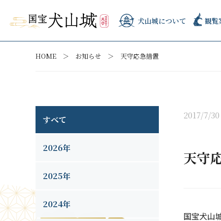
犬山城について
観覧
HOME
お知らせ
天守応急措置
2017/7/30
すべて
2026年
天守
2025年
2024年
国宝犬山